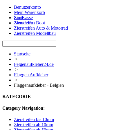
Benutzerkonto
Mein Warenkorb
Zur Kasse
Start
Anmelden
Zierstreifen Boot
Zierstreifen Auto & Motorrad
Zierstreifen Modellbau
Startseite
>
Felgenaufkleber24.de
>
Flaggen Aufkleber
>
Flaggenaufkleber - Belgien
KATEGORIE
Category Navigation:
Zierstreifen bis 10mm
Zierstreifen ab 10mm
Zierstreifen ab 50mm