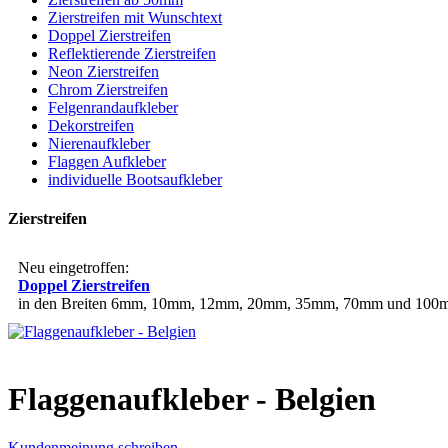
Zierstreifen mit Wunschtext
Doppel Zierstreifen
Reflektierende Zierstreifen
Neon Zierstreifen
Chrom Zierstreifen
Felgenrandaufkleber
Dekorstreifen
Nierenaufkleber
Flaggen Aufkleber
individuelle Bootsaufkleber
Zierstreifen
Neu eingetroffen:
Doppel Zierstreifen
in den Breiten 6mm, 10mm, 12mm, 20mm, 35mm, 70mm und 100mm
Flaggenaufkleber - Belgien
Kundenmeinung schreiben