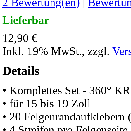
2 Bewertung(en)
|
Bewertun
Lieferbar
12,90 €
Inkl. 19% MwSt.
,
zzgl.
Ver
Details
• Komplettes Set - 360° K
• für 15 bis 19 Zoll
• 20 Felgenrandaufklebern 
• 4 Streifen pro Felgenseite