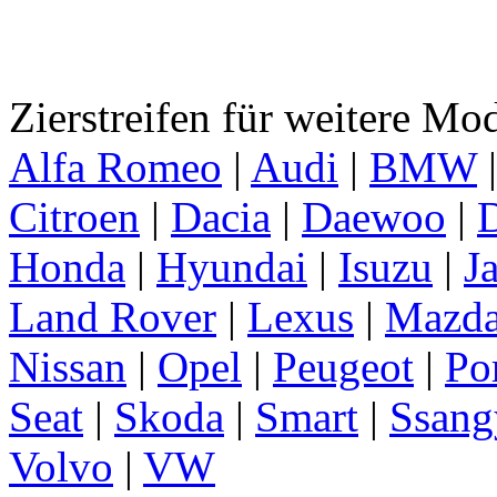
Zierstreifen für weitere Mo
Alfa Romeo
|
Audi
|
BMW
Citroen
|
Dacia
|
Daewoo
|
D
Honda
|
Hyundai
|
Isuzu
|
J
Land Rover
|
Lexus
|
Mazd
Nissan
|
Opel
|
Peugeot
|
Po
Seat
|
Skoda
|
Smart
|
Ssang
Volvo
|
VW