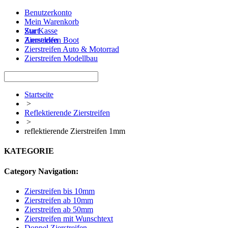
Benutzerkonto
Mein Warenkorb
Zur Kasse
Start
Anmelden
Zierstreifen Boot
Zierstreifen Auto & Motorrad
Zierstreifen Modellbau
Startseite
>
Reflektierende Zierstreifen
>
reflektierende Zierstreifen 1mm
KATEGORIE
Category Navigation:
Zierstreifen bis 10mm
Zierstreifen ab 10mm
Zierstreifen ab 50mm
Zierstreifen mit Wunschtext
Doppel Zierstreifen