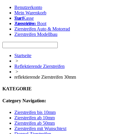
Benutzerkonto
Mein Warenkorb
Zur Kasse
Start
Anmelden
Zierstreifen Boot
Zierstreifen Auto & Motorrad
Zierstreifen Modellbau
Startseite
>
Reflektierende Zierstreifen
>
reflektierende Zierstreifen 30mm
KATEGORIE
Category Navigation:
Zierstreifen bis 10mm
Zierstreifen ab 10mm
Zierstreifen ab 50mm
Zierstreifen mit Wunschtext
Doppel Zierstreifen