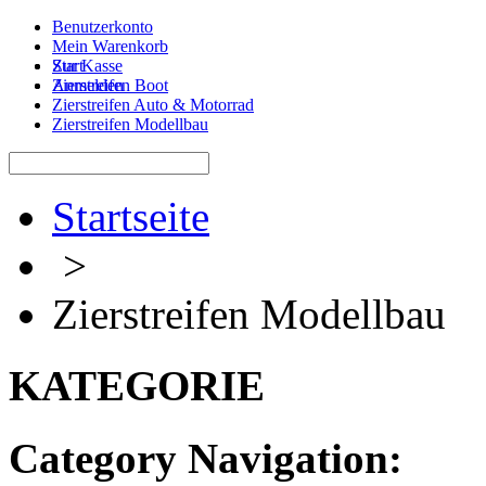
Benutzerkonto
Mein Warenkorb
Zur Kasse
Start
Anmelden
Zierstreifen Boot
Zierstreifen Auto & Motorrad
Zierstreifen Modellbau
Startseite
>
Zierstreifen Modellbau
KATEGORIE
Category Navigation: