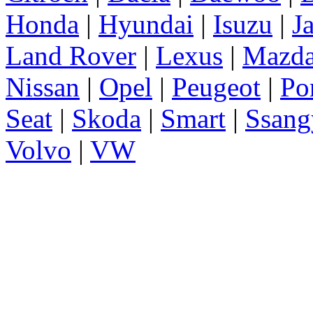
Honda
|
Hyundai
|
Isuzu
|
J
Land Rover
|
Lexus
|
Mazd
Nissan
|
Opel
|
Peugeot
|
Po
Seat
|
Skoda
|
Smart
|
Ssang
Volvo
|
VW