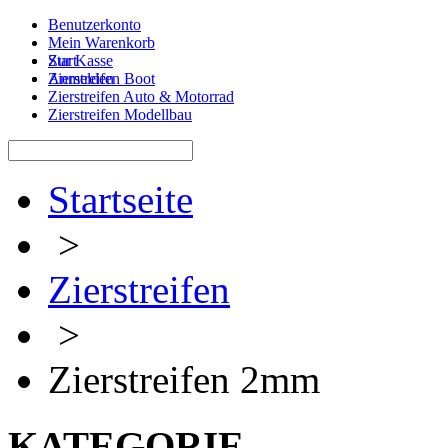
Benutzerkonto
Mein Warenkorb
Zur Kasse
Start
Anmelden
Zierstreifen Boot
Zierstreifen Auto & Motorrad
Zierstreifen Modellbau
Startseite
>
Zierstreifen
>
Zierstreifen 2mm
KATEGORIE