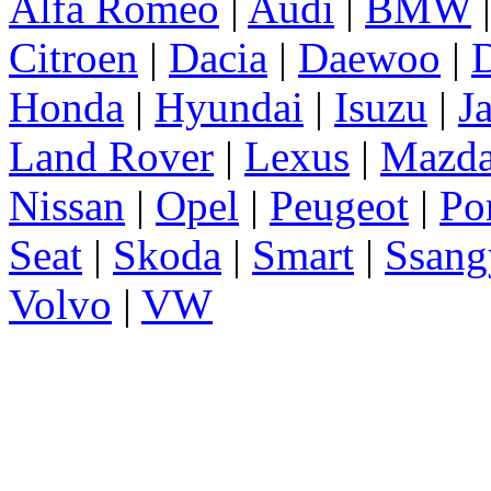
Alfa Romeo
|
Audi
|
BMW
Citroen
|
Dacia
|
Daewoo
|
D
Honda
|
Hyundai
|
Isuzu
|
J
Land Rover
|
Lexus
|
Mazd
Nissan
|
Opel
|
Peugeot
|
Po
Seat
|
Skoda
|
Smart
|
Ssang
Volvo
|
VW