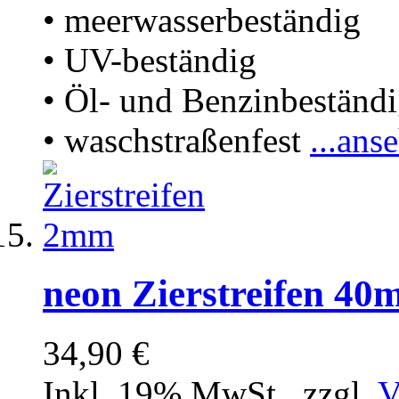
• meerwasserbeständig
• UV-beständig
• Öl- und Benzinbeständ
• waschstraßenfest
...ans
neon Zierstreifen 4
34,90 €
Inkl. 19% MwSt.
,
zzgl.
V