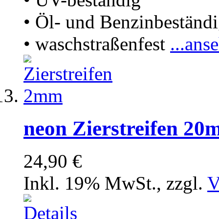
• Öl- und Benzinbeständ
• waschstraßenfest
...ans
neon Zierstreifen 2
24,90 €
Inkl. 19% MwSt.
,
zzgl.
V