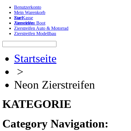
Benutzerkonto
Mein Warenkorb
Zur Kasse
Start
Anmelden
Zierstreifen Boot
Zierstreifen Auto & Motorrad
Zierstreifen Modellbau
Startseite
>
Neon Zierstreifen
KATEGORIE
Category Navigation: