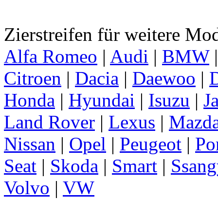
Zierstreifen für weitere Mo
Alfa Romeo
|
Audi
|
BMW
Citroen
|
Dacia
|
Daewoo
|
D
Honda
|
Hyundai
|
Isuzu
|
J
Land Rover
|
Lexus
|
Mazd
Nissan
|
Opel
|
Peugeot
|
Po
Seat
|
Skoda
|
Smart
|
Ssang
Volvo
|
VW