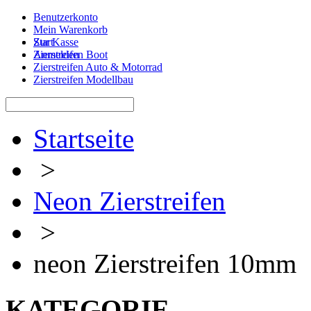
Benutzerkonto
Mein Warenkorb
Zur Kasse
Start
Anmelden
Zierstreifen Boot
Zierstreifen Auto & Motorrad
Zierstreifen Modellbau
Startseite
>
Neon Zierstreifen
>
neon Zierstreifen 10mm
KATEGORIE