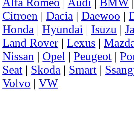
Alfa Romeo
|
Audi
|
BMW
Citroen
|
Dacia
|
Daewoo
|
D
Honda
|
Hyundai
|
Isuzu
|
J
Land Rover
|
Lexus
|
Mazd
Nissan
|
Opel
|
Peugeot
|
Po
Seat
|
Skoda
|
Smart
|
Ssang
Volvo
|
VW