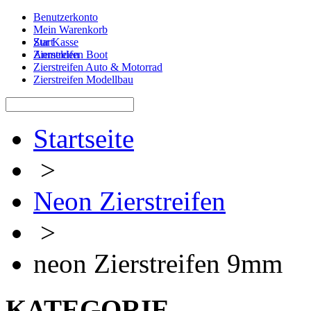
Benutzerkonto
Mein Warenkorb
Zur Kasse
Start
Anmelden
Zierstreifen Boot
Zierstreifen Auto & Motorrad
Zierstreifen Modellbau
Startseite
>
Neon Zierstreifen
>
neon Zierstreifen 9mm
KATEGORIE