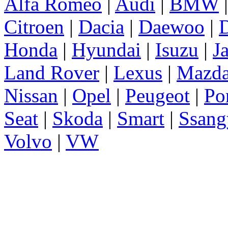
Alfa Romeo
|
Audi
|
BMW
Citroen
|
Dacia
|
Daewoo
|
D
Honda
|
Hyundai
|
Isuzu
|
J
Land Rover
|
Lexus
|
Mazd
Nissan
|
Opel
|
Peugeot
|
Po
Seat
|
Skoda
|
Smart
|
Ssang
Volvo
|
VW