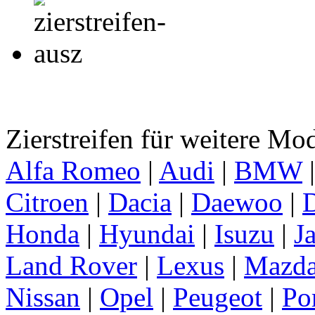
Zierstreifen für weitere Mo
Alfa Romeo
|
Audi
|
BMW
Citroen
|
Dacia
|
Daewoo
|
D
Honda
|
Hyundai
|
Isuzu
|
J
Land Rover
|
Lexus
|
Mazd
Nissan
|
Opel
|
Peugeot
|
Po