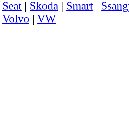
Seat
|
Skoda
|
Smart
|
Ssang
Volvo
|
VW