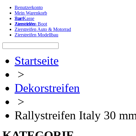
Benutzerkonto
Mein Warenkorb
Zur Kasse
Start
Anmelden
Zierstreifen Boot
Zierstreifen Auto & Motorrad
Zierstreifen Modellbau
Startseite
>
Dekorstreifen
>
Rallystreifen Italy 30 m
KATEGORIE