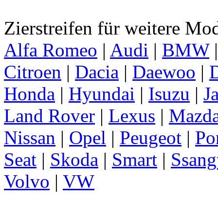
Zierstreifen für weitere Mo
Alfa Romeo
|
Audi
|
BMW
Citroen
|
Dacia
|
Daewoo
|
D
Honda
|
Hyundai
|
Isuzu
|
J
Land Rover
|
Lexus
|
Mazd
Nissan
|
Opel
|
Peugeot
|
Po
Seat
|
Skoda
|
Smart
|
Ssang
Volvo
|
VW