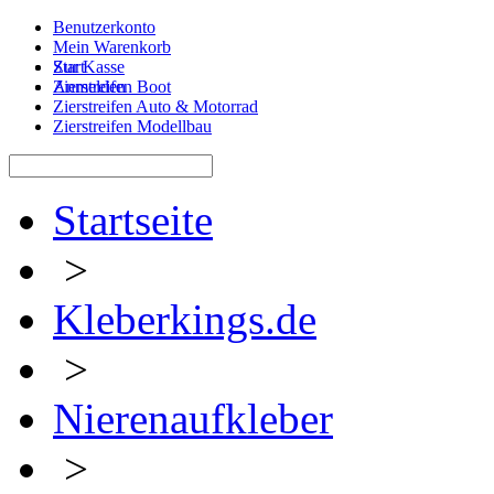
Benutzerkonto
Mein Warenkorb
Zur Kasse
Start
Anmelden
Zierstreifen Boot
Zierstreifen Auto & Motorrad
Zierstreifen Modellbau
Startseite
>
Kleberkings.de
>
Nierenaufkleber
>