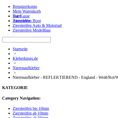
Benutzerkonto
Mein Warenkorb
Zur Kasse
Start
Anmelden
Zierstreifen Boot
Zierstreifen Auto & Motorrad
Zierstreifen Modellbau
Startseite
>
Kleberkings.de
>
Nierenaufkleber
>
Nierenaufkleber - REFLEKTIEREND - England - Weiß/Rot/
KATEGORIE
Category Navigation:
Zierstreifen bis 10mm
Zierstreifen ab 10mm
Zierstreifen ab 50mm