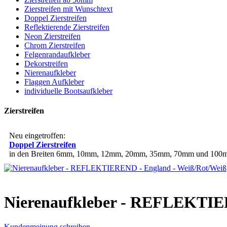
Zierstreifen mit Wunschtext
Doppel Zierstreifen
Reflektierende Zierstreifen
Neon Zierstreifen
Chrom Zierstreifen
Felgenrandaufkleber
Dekorstreifen
Nierenaufkleber
Flaggen Aufkleber
individuelle Bootsaufkleber
Zierstreifen
Neu eingetroffen:
Doppel Zierstreifen
in den Breiten 6mm, 10mm, 12mm, 20mm, 35mm, 70mm und 100mm
Nierenaufkleber - REFLEKTIE
Kundenmeinung schreiben